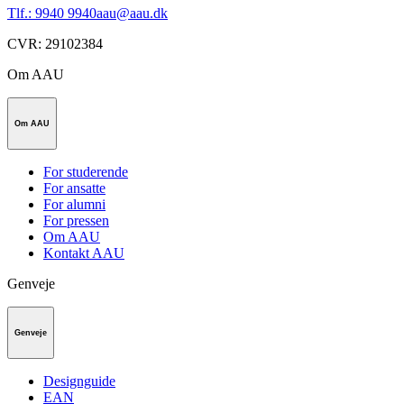
Tlf.: 9940 9940
aau@aau.dk
CVR
:
29102384
Om AAU
Om AAU
For studerende
For ansatte
For alumni
For pressen
Om AAU
Kontakt AAU
Genveje
Genveje
Designguide
EAN